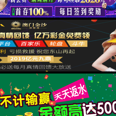
cc太阳成集团基层中医健康信息
5年四川省软件行业优秀案例
2026年1月5日
2025年四川省软件行业“名企、名品、名案”评审结果出炉。ty
康信息平台应用典型案例”荣登2025年四川省软件行业优秀案