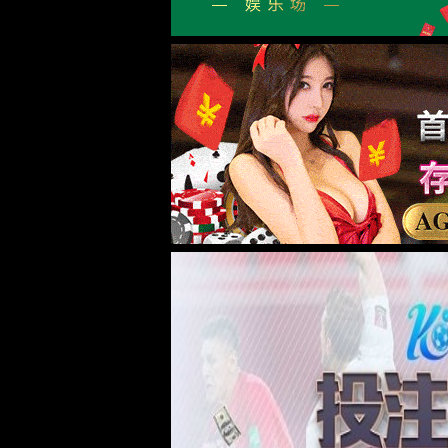
四川省软件行业协会自2020年起
绕“技术创新性强、关键领域突破、