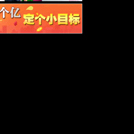
成集团依托云原生、微服务架构体系，