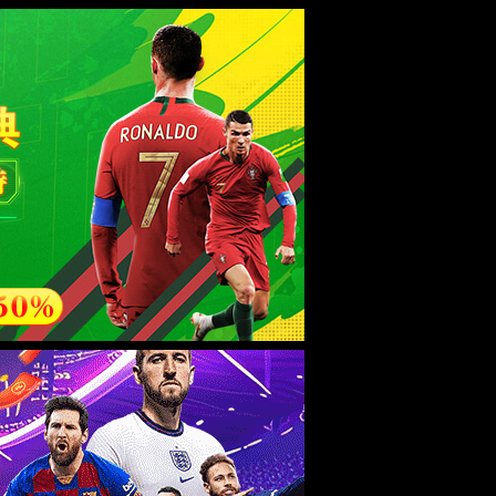
站
技术支持
关于我们
预约演示
互联网 + 医疗
互联网医院
云医平台