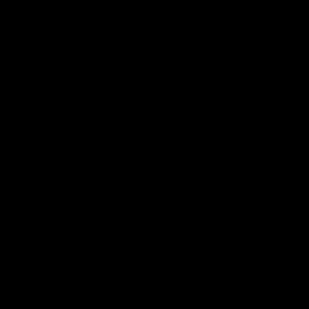
服务从“分散经验型”向“标准科学
中医药服务能力和水平，为全国基层
服务体验