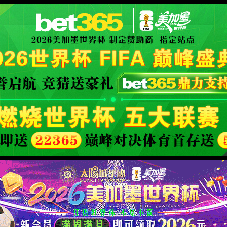
11cc)有限公司-官方网站
产品与解决方案
典型案例
医疗云
太阳成集团官方
医院
区域医疗
息系统
紧密型县域医疗卫生共同体
Events
付对账平台
全民健康信息平台
结构化电子病历
公共卫生应急管理平台
息集成平台
方网站
费
护平台