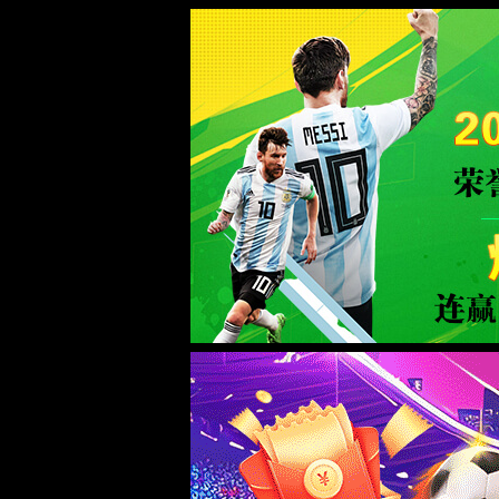
中国·太阳成集团(tyc71
首页
智慧
医院信
News and 
统一支
新一代
医疗信
太阳成集团官
医保控
移动医