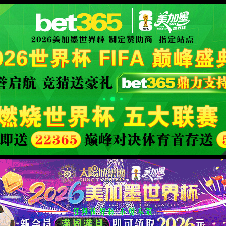
11cc)有限公司-官方网站
产品与解决方案
典型案例
医疗云
太阳成集团官方网
医院
区域医疗
息系统
紧密型县域医疗卫生共同体
Events
付对账平台
全民健康信息平台
结构化电子病历
公共卫生应急管理平台
息集成平台
方网站
费
护平台