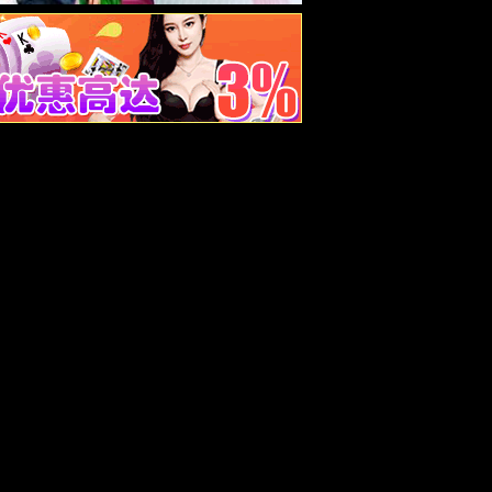
业态和经营方式上代表细分行业发展方
力军，是推动经济社会高质量发展的
专业化、精细化、特色化和创新能力四
上形成了新一代智慧医院和区域一体化两
息化建设服务。公司将以此为契机，
致力成为中国智慧医疗健康生态圈领军